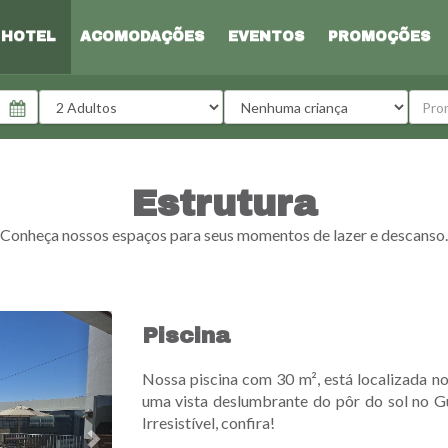
HOTEL
ACOMODAÇÕES
EVENTOS
PROMOÇÕES
Adultos
Crianças
Códig
Estrutura
Conheça nossos espaços para seus momentos de lazer e descanso.
Next
Piscina
Nossa piscina
com 30 m²,
está localizada n
uma vista deslumbrante do pôr do sol no G
Irresistível, confira!